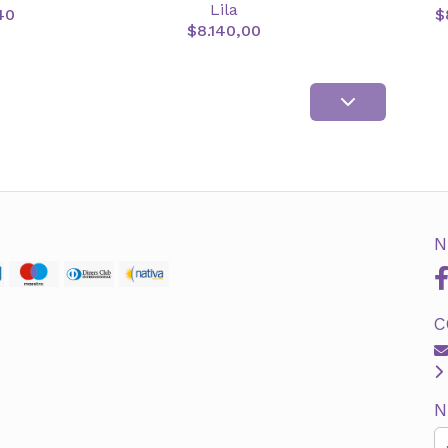
Lila
40
$
$8.140,00
N
C
N