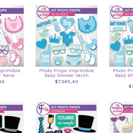
mprimible
Photo Props Imprimible
Photo Pr
r Nena
Baby Shower Varón
Baby Sh
40
$7.565,40
$