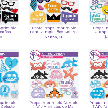
mprimible
Photo Props Imprimible
Props I
eaños
Para Cumpleaños Colores
Cumple
40
$7.565,40
$
mprimible
Props Imprimible Cumple
Props Im
 Celeste
1 Año Animales de Mar
1 Año A