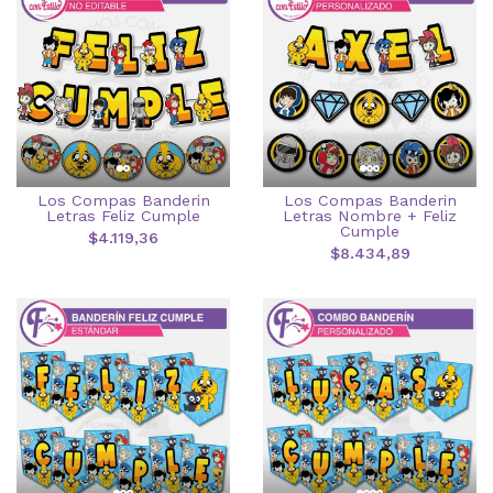
Los Compas Banderin
Los Compas Banderin
Letras Feliz Cumple
Letras Nombre + Feliz
Cumple
$4.119,36
$8.434,89