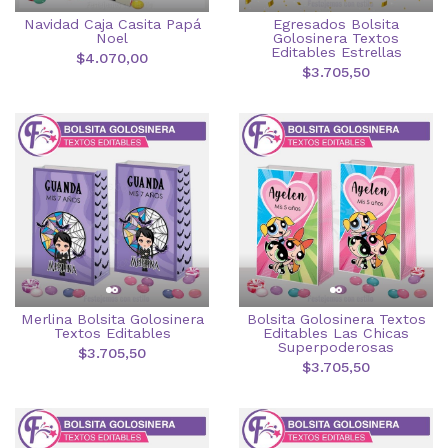
Navidad Caja Casita Papá
Egresados Bolsita
Noel
Golosinera Textos
Editables Estrellas
$4.070,00
$3.705,50
Merlina Bolsita Golosinera
Bolsita Golosinera Textos
Textos Editables
Editables Las Chicas
Superpoderosas
$3.705,50
$3.705,50