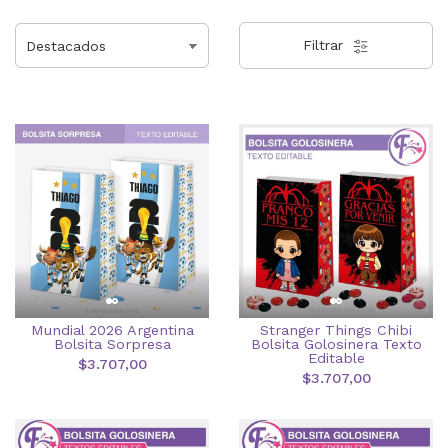
Filtrar
Mundial 2026 Argentina
Stranger Things Chibi
Bolsita Sorpresa
Bolsita Golosinera Texto
Editable
$3.707,00
$3.707,00