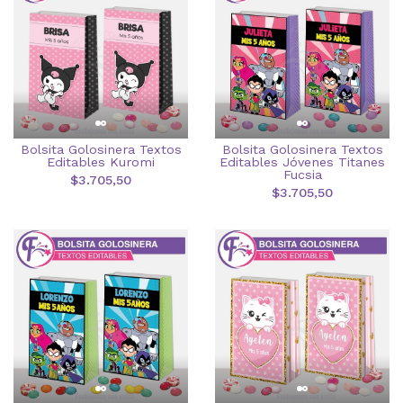
Bolsita Golosinera Textos
Bolsita Golosinera Textos
Editables Kuromi
Editables Jóvenes Titanes
Fucsia
$3.705,50
$3.705,50