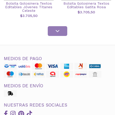
Bolsita Golosinera Textos
Bolsita Golosinera Textos
Editables Jóvenes Titanes
Editables Gatita Rosa
Celeste
$3.705,50
$3.705,50
MEDIOS DE PAGO
MEDIOS DE ENVÍO
NUESTRAS REDES SOCIALES