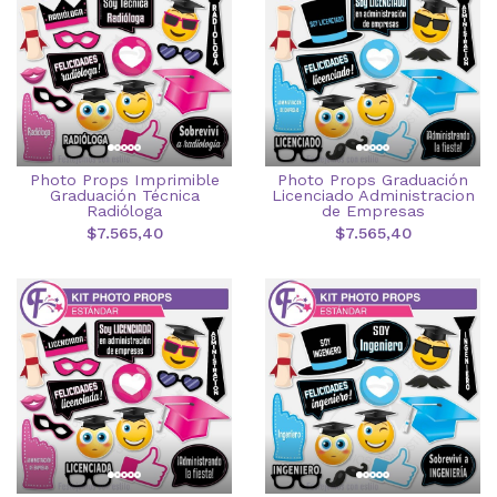
Photo Props Imprimible
Photo Props Graduación
Graduación Técnica
Licenciado Administracion
Radióloga
de Empresas
$7.565,40
$7.565,40