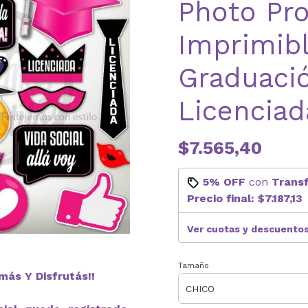
Photo Pr
Imprimib
Graduaci
Licenciad
$7.565,40
5% OFF
con
Trans
Precio final:
$7.187,13
Ver cuotas y descuento
Tamaño
más Y Disfrutás!!