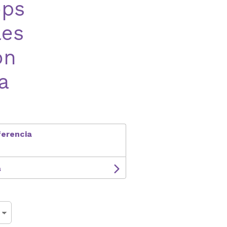
ops
les
ón
a
ferencia
s