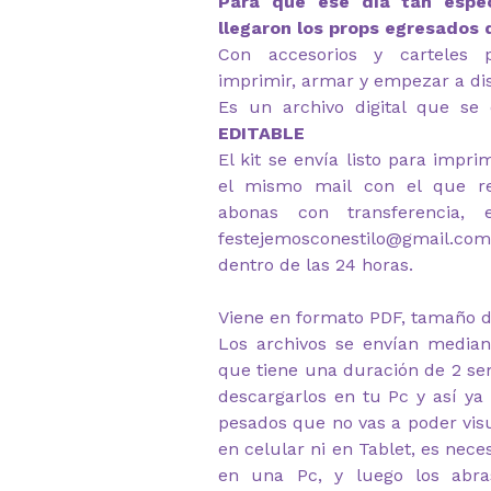
Para que ese día tan espec
llegaron los props egresados 
Con accesorios y carteles p
imprimir, armar y empezar a dis
Es un archivo digital que se 
EDITABLE
El kit se envía listo para impr
el mismo mail con el que re
abonas con transferencia, 
festejemosconestilo@gmail.
dentro de las 24 horas.
Viene en formato PDF, tamaño d
Los archivos se envían median
que tiene una duración de 2 s
descargarlos en tu Pc y así ya
pesados que no vas a poder visu
en celular ni en Tablet, es nec
en una Pc, y luego los abr