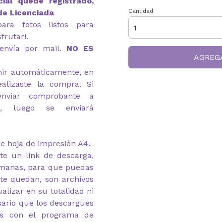
ial quede registrado,
de Licenciada
Cantidad
ara fotos listos para
frutar!.
envía por mail.
NO ES
AGREG
imir automáticamente, en
alizaste la compra. Si
enviar comprobante a
com, luego se enviará
e hoja de impresión A4.
te un link de descarga,
emanas, para que puedas
 te quedan, son archivos
alizar en su totalidad ni
esario que los descargues
as con el programa de