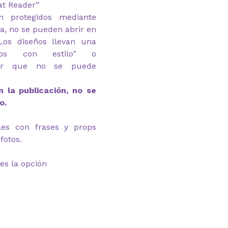
at Reader”
n protegidos mediante
ga, no se pueden abrir en
Los diseños llevan una
mos con estilo" o
r
que no se puede
 la publicación, no se
o.
eles con frases y props
fotos.
es la opción