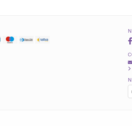
N
C
N