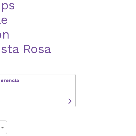
ops
le
ón
ista Rosa
ferencia
s