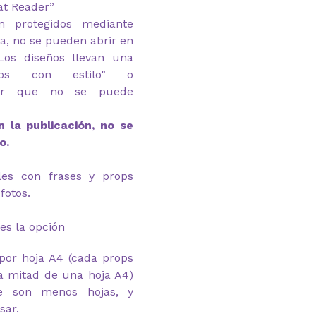
at Reader”
n protegidos mediante
ga, no se pueden abrir en
Los diseños llevan una
mos con estilo" o
r
que no se puede
 la publicación, no se
o.
eles con frases y props
fotos.
es la opción
por hoja A4 (cada props
a mitad de una hoja A4)
e son menos hojas, y
sar.