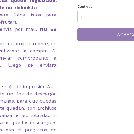
ial quede registrado,
e nutricionista
Cantidad
ara fotos listos para
frutar!.
envía por mail.
NO ES
AGREG
imir automáticamente, en
alizaste la compra. Si
enviar comprobante a
com, luego se enviará
e hoja de impresión A4.
te un link de descarga,
emanas, para que puedas
 te quedan, son archivos
alizar en su totalidad ni
esario que los descargues
as con el programa de