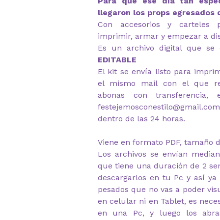
Para que ese día tan espec
llegaron los props egresados d
Con accesorios y carteles p
imprimir, armar y empezar a dis
Es un archivo digital que se 
EDITABLE
El kit se envía listo para impr
el mismo mail con el que re
abonas con transferencia, 
festejemosconestilo@gmail.
dentro de las 24 horas.
Viene en formato PDF, tamaño d
Los archivos se envían median
que tiene una duración de 2 s
descargarlos en tu Pc y así ya
pesados que no vas a poder visu
en celular ni en Tablet, es nec
en una Pc, y luego los abr