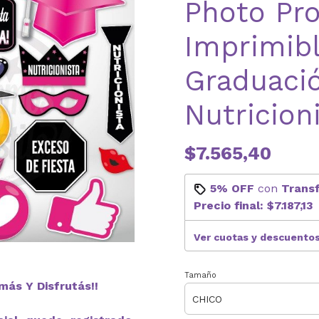
Photo Pr
Imprimib
Graduaci
Nutricion
$7.565,40
5% OFF
con
Trans
Precio final:
$7.187,13
Ver cuotas y descuento
Tamaño
más Y Disfrutás!!