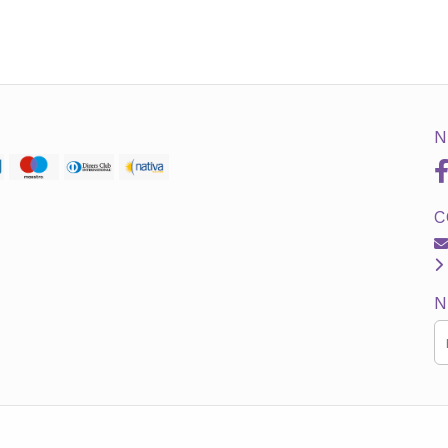
N
C
N