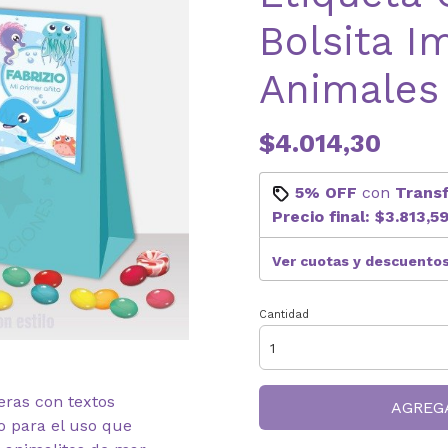
Bolsita I
Animales
$4.014,30
5% OFF
con
Trans
Precio final:
$3.813,5
Ver cuotas y descuento
Cantidad
neras con textos
AGREG
o para el uso que