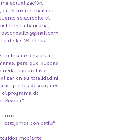
ima actualización.
, en el mismo mail con
cuanto se acredite el
nsferencia bancaria,
emosconestilo@gmail.com
rso de las 24 horas.
 un link de descarga,
emanas, para que puedas
 queda, son archivos
lizar en su totalidad ni
esario que los descargues
n el programa de
at Reader”
 firma
“Festejemos con estilo”
otegidos mediante