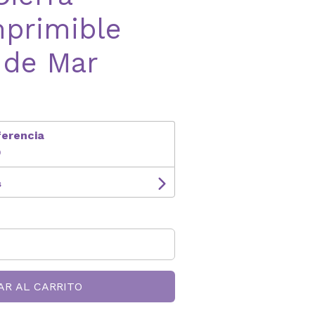
mprimible
 de Mar
ferencia
9
s
AR AL CARRITO