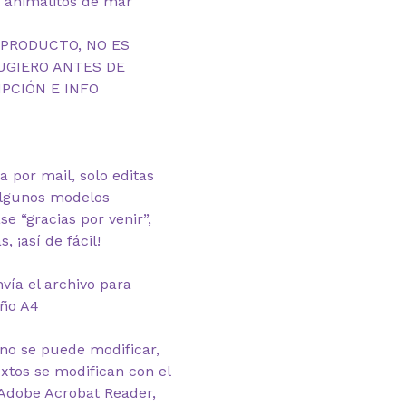
s animalitos de mar
 PRODUCTO, NO ES
UGIERO ANTES DE
PCIÓN E INFO
ga por mail, solo editas
algunos modelos
se “gracias por venir”,
, ¡así de fácil!
nvía el archivo para
año A4
 no se puede modificar,
extos se modifican con el
Adobe Acrobat Reader,