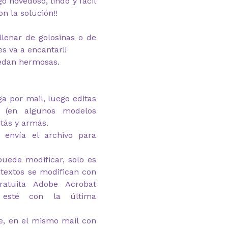
o novedoso, lindo y fácil
on la solución!!
 llenar de golosinas o de
es va a encantar!!
uedan hermosas.
ega por mail, luego editas
 (en algunos modelos
rtás y armás.
 envía el archivo para
puede modificar, solo es
 textos se modifican con
atuita Adobe Acrobat
 esté con la última
e, en el mismo mail con