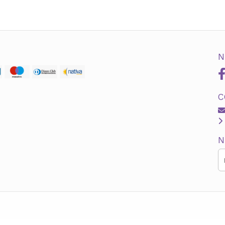
N
C
N