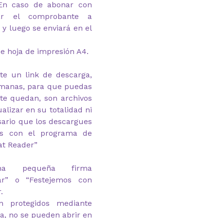
 En caso de abonar con
viar el comprobante a
y luego se enviará en el
e hoja de impresión A4.
te un link de descarga,
emanas, para que puedas
 te quedan, son archivos
alizar en su totalidad ni
esario que los descargues
as con el programa de
at Reader”
na pequeña firma
.ar” o “Festejemos con
.
n protegidos mediante
ga, no se pueden abrir en