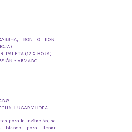
ABSHA, BON O BON,
HOJA)
, PALETA (12 X HOJA)
ESIÓN Y ARMADO
JAD@
ECHA, LUGAR Y HORA
os para la invitación, se
 blanco para llenar