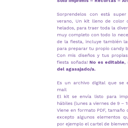
Solo Imprimís – Recortás – Ar
Sorprendelos con está super
verano, Un kit lleno de color 
helados, para traer toda la dive
muy completo con todo lo neces
de la fiesta, incluye también l
para preparar tu propio candy b
Con mis diseños y tus propia
fiesta soñada!
No es editable,
del agasajado/a.
Es un archivo digital que se 
mail
El kit se envía listo para im
hábiles (lunes a viernes de 9 – 1
Viene en formato PDF, tamaño d
excepto algunos elementos q
por ejemplo el cartel de bienven