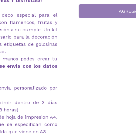
más Y Disfrutás!!
AGREG
 deco especial para el
con flamencos, frutas y
rsión a su cumple. Un kit
ario para la decoración
as etiquetas de golosinas
ar.
s manos podes crear tu
 se envía con los datos
envía personalizado por
primir dentro de 3 días
8 horas)
e hoja de impresión A4,
ue se especifican como
ida que viene en A3.