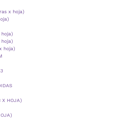
as x hoja)
oja)
 hoja)
hoja)
 hoja)
M
A3
DIDAS
 X HOJA)
HOJA)