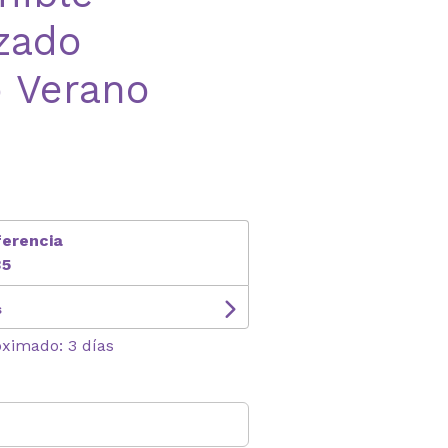
zado
 Verano
ferencia
35
s
oximado: 3 días