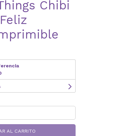
Things Chibi
Feliz
mprimible
ferencia
0
s
AR AL CARRITO