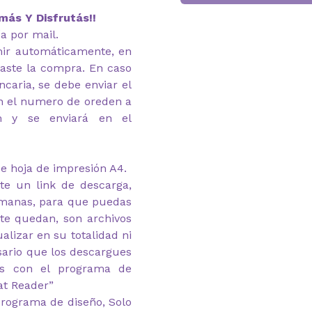
más Y Disfrutás!!
ía por mail.
imir automáticamente, en
zaste la compra. En caso
caria, se debe enviar el
n el numero de oreden a
om y se enviará en el
e hoja de impresión A4.
te un link de descarga,
emanas, para que puedas
 te quedan, son archivos
alizar en su totalidad ni
esario que los descargues
as con el programa de
at Reader”
rograma de diseño, Solo