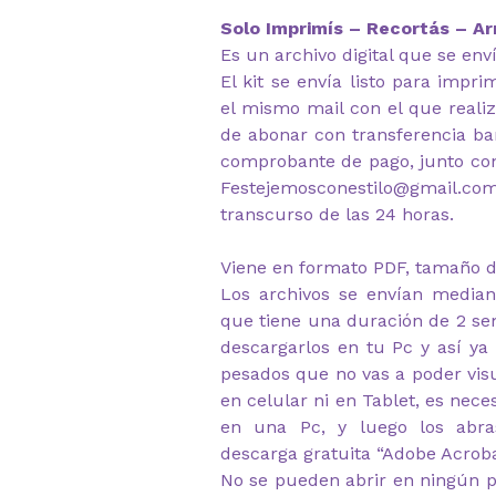
Solo Imprimís – Recortás – Ar
Es un archivo digital que se env
El kit se envía listo para impr
el mismo mail con el que reali
de abonar con transferencia ban
comprobante de pago, junto co
Festejemosconestilo@gmail.c
transcurso de las 24 horas.
Viene en formato PDF, tamaño d
Los archivos se envían median
que tiene una duración de 2 s
descargarlos en tu Pc y así ya
pesados que no vas a poder visu
en celular ni en Tablet, es nec
en una Pc, y luego los abr
descarga gratuita “Adobe Acrob
No se pueden abrir en ningún p