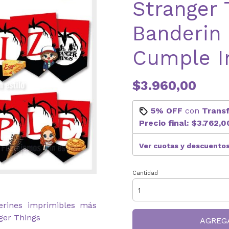
Stranger 
Banderin 
Cumple I
$3.960,00
5% OFF
con
Trans
Precio final:
$3.762,0
Ver cuotas y descuento
Cantidad
derines imprimibles más
nger Things
AGREG