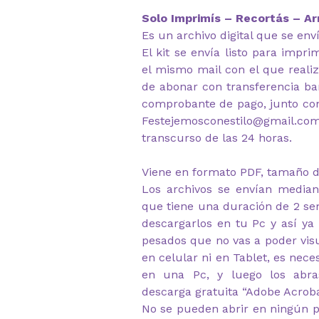
Solo Imprimís – Recortás – Ar
Es un archivo digital que se env
El kit se envía listo para impr
el mismo mail con el que reali
de abonar con transferencia ban
comprobante de pago, junto co
Festejemosconestilo@gmail.c
transcurso de las 24 horas.
Viene en formato PDF, tamaño d
Los archivos se envían median
que tiene una duración de 2 s
descargarlos en tu Pc y así ya
pesados que no vas a poder visu
en celular ni en Tablet, es nec
en una Pc, y luego los abr
descarga gratuita “Adobe Acrob
No se pueden abrir en ningún p