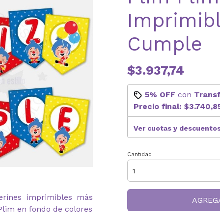
Imprimibl
Cumple
$3.937,74
5% OFF
con
Trans
Precio final:
$3.740,8
Ver cuotas y descuento
Cantidad
derines imprimibles más
AGREG
 Plim en fondo de colores