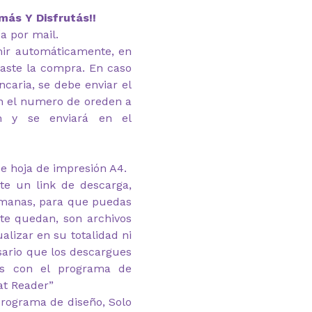
más Y Disfrutás!!
ía por mail.
imir automáticamente, en
zaste la compra. En caso
caria, se debe enviar el
n el numero de oreden a
om y se enviará en el
e hoja de impresión A4.
te un link de descarga,
emanas, para que puedas
 te quedan, son archivos
alizar en su totalidad ni
esario que los descargues
as con el programa de
at Reader”
rograma de diseño, Solo