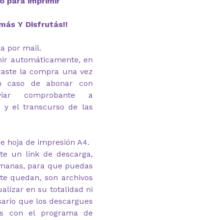
to para imprimir
más Y Disfrutás!!
ía por mail.
imir automáticamente, en
zaste la compra una vez
En caso de abonar con
nviar comprobante a
 y el transcurso de las
e hoja de impresión A4.
te un link de descarga,
emanas, para que puedas
 te quedan, son archivos
alizar en su totalidad ni
esario que los descargues
as con el programa de