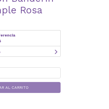
mple Rosa
ferencia
5
s
AR AL CARRITO