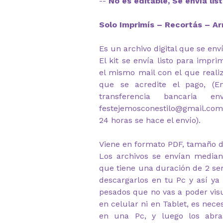
--
No es editable, Se envía lis
Solo Imprimís – Recortás – Ar
Es un archivo digital que se env
El kit se envía listo para impr
el mismo mail con el que reali
que se acredite el pago, (
transferencia bancaria e
festejemosconestilo@gmail.com
24 horas se hace el envío).
Viene en formato PDF, tamaño d
Los archivos se envían median
que tiene una duración de 2 s
descargarlos en tu Pc y así ya
pesados que no vas a poder visu
en celular ni en Tablet, es nec
en una Pc, y luego los abr