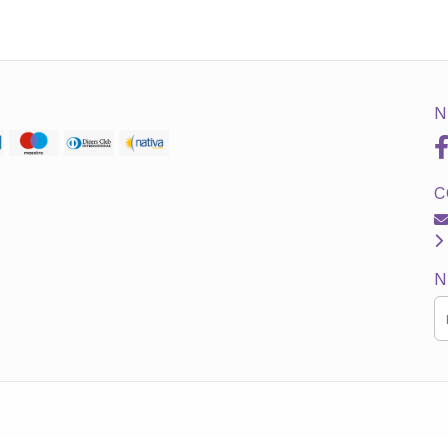
N
C
N