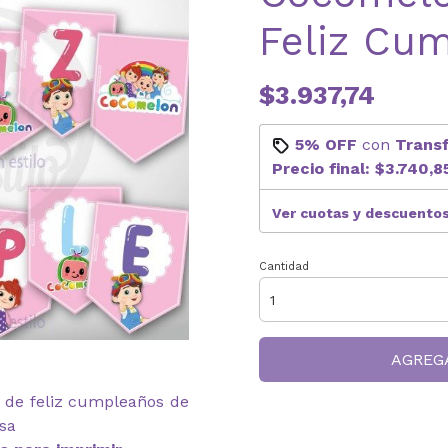
Feliz Cu
$3.937,74
5% OFF
con
Trans
Precio final:
$3.740,8
Ver cuotas y descuento
Cantidad
AGREG
n de feliz cumpleaños de
sa