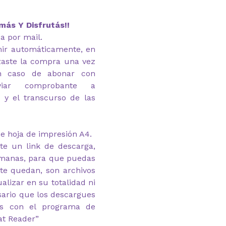
más Y Disfrutás!!
ía por mail.
imir automáticamente, en
zaste la compra una vez
En caso de abonar con
nviar comprobante a
 y el transcurso de las
e hoja de impresión A4.
te un link de descarga,
emanas, para que puedas
 te quedan, son archivos
alizar en su totalidad ni
esario que los descargues
as con el programa de
at Reader”