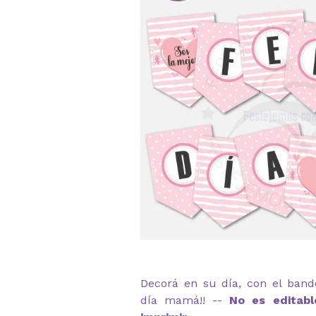
Decorá en su día, con el bande
día mamá!! --
No es editabl