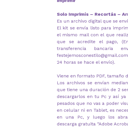
imprimir
Solo Imprimís – Recortás – Ar
Es un archivo digital que se env
El kit se envía listo para impr
el mismo mail con el que reali
que se acredite el pago, (
transferencia bancaria e
festejemosconestilo@gmail.com
24 horas se hace el envío).
Viene en formato PDF, tamaño d
Los archivos se envían median
que tiene una duración de 2 s
descargarlos en tu Pc y así ya
pesados que no vas a poder visu
en celular ni en Tablet, es nec
en una Pc, y luego los abr
descarga gratuita “Adobe Acrob