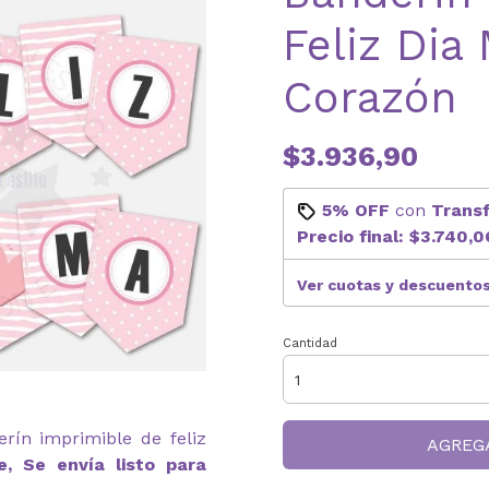
Feliz Di
Corazón
$3.936,90
5% OFF
con
Trans
Precio final:
$3.740,0
Ver cuotas y descuento
Cantidad
rín imprimible de feliz
AGREG
e, Se envía listo para