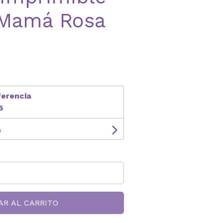
a Mamá Rosa
ferencia
6
s
AR AL CARRITO