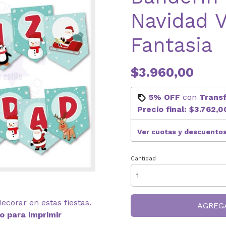
Navidad 
Fantasia
$3.960,00
5% OFF
con
Trans
Precio final:
$3.762,0
Ver cuotas y descuento
Cantidad
ecorar en estas fiestas.
AGREG
to para imprimir