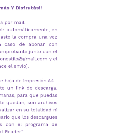
más Y Disfrutás!!
ía por mail.
imir automáticamente, en
zaste la compra una vez
En caso de abonar con
comprobante junto con el
onestilo@gmail.com y el
ce el envío).
e hoja de impresión A4.
te un link de descarga,
emanas, para que puedas
 te quedan, son archivos
alizar en su totalidad ni
esario que los descargues
as con el programa de
at Reader”