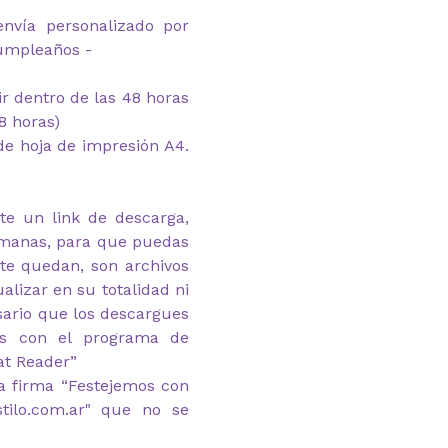
envía personalizado por
cumpleaños -
mir dentro de las 48 horas
8 horas)
e hoja de impresión A4.
te un link de descarga,
emanas, para que puedas
 te quedan, son archivos
alizar en su totalidad ni
esario que los descargues
as con el programa de
at Reader”
a firma “Festejemos con
stilo.com.ar" que no se