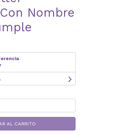
 Con Nombre
umple
ferencia
7
s
AR AL CARRITO