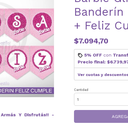
Banderín
+ Feliz C
$7.094,70
5% OFF
con
Trans
Precio final:
$6.739,9
Ver cuotas y descuento
Cantidad
Armás Y Disfrutás!! -
AGREG