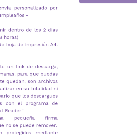
envía personalizado por
cumpleaños -
imir dentro de los 2 días
8 horas)
e hoja de impresión A4.
te un link de descarga,
emanas, para que puedas
 te quedan, son archivos
alizar en su totalidad ni
esario que los descargues
as con el programa de
at Reader”
na pequeña firma
ue no se puede remover.
n protegidos mediante