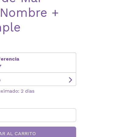
 Nombre +
mple
ferencia
7
s
oximado: 2 dias
AR AL CARRITO