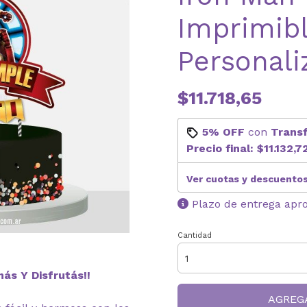
Imprimib
Personali
$11.718,65
5% OFF
con
Trans
Precio final:
$11.132,7
Ver cuotas y descuento
Plazo de entrega apr
Cantidad
ás Y Disfrutás!!
AGREG