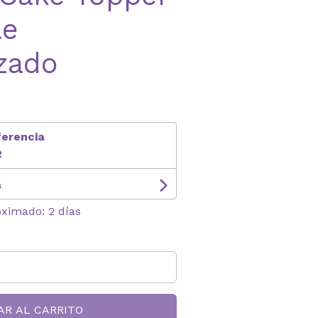
le
zado
ferencia
2
s
oximado: 2 días
AR AL CARRITO