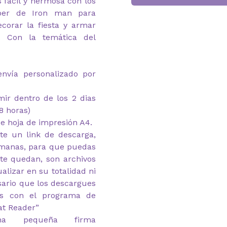
 fácil y hermosa con los
pper de Iron man para
corar la fiesta y armar
. Con la temática del
envía personalizado por
imir dentro de los 2 dias
8 horas)
e hoja de impresión A4.
te un link de descarga,
emanas, para que puedas
 te quedan, son archivos
alizar en su totalidad ni
esario que los descargues
as con el programa de
at Reader”
na pequeña firma