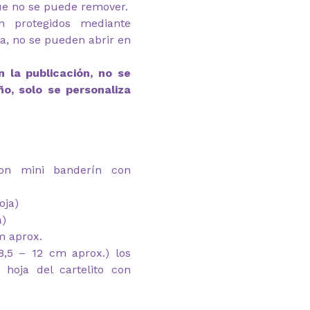
e no se puede remover.
n protegidos mediante
ga, no se pueden abrir en
 la publicación, no se
ño, solo se personaliza
on mini banderín con
oja)
a)
m aprox.
,5 – 12 cm aprox.) los
hoja del cartelito con