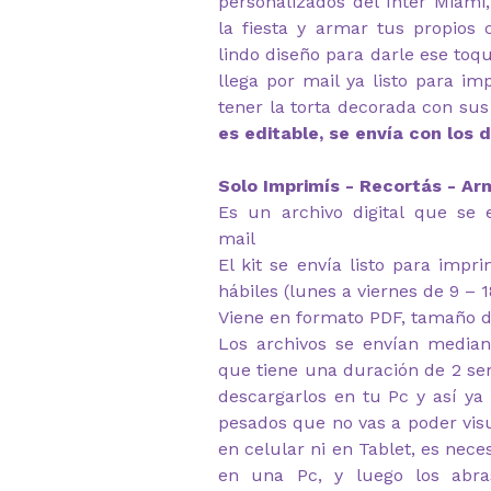
personalizados del Inter Miami
la fiesta y armar tus propios
lindo diseño para darle ese toqu
llega por mail ya listo para im
tener la torta decorada con sus
es editable, se envía con los 
Solo Imprimís - Recortás - Ar
Es un archivo digital que se 
mail
El kit se envía listo para impr
hábiles (lunes a viernes de 9 – 1
Viene en formato PDF, tamaño d
Los archivos se envían median
que tiene una duración de 2 s
descargarlos en tu Pc y así ya
pesados que no vas a poder visu
en celular ni en Tablet, es nec
en una Pc, y luego los abr