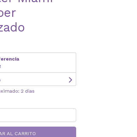
per
zado
ferencia
2
s
oximado: 2 dias
AR AL CARRITO