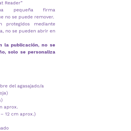
at Reader”
na pequeña firma
ue no se puede remover.
n protegidos mediante
ga, no se pueden abrir en
 la publicación, no se
ño, solo se personaliza
bre del agasajado/a
oja)
a)
m aprox.
 – 12 cm aprox.)
mado