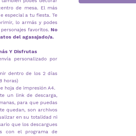
, también podes decorar
 centro de mesa. El más
e especial a tu fiesta. Te
primir, lo armás y podes
 personajes favoritos.
No
datos del agasajado/a.
más Y Disfrutas
envía personalizado por
imir dentro de los 2 días
8 horas)
e hoja de impresión A4.
te un link de descarga,
emanas, para que puedas
 te quedan, son archivos
alizar en su totalidad ni
esario que los descargues
as con el programa de