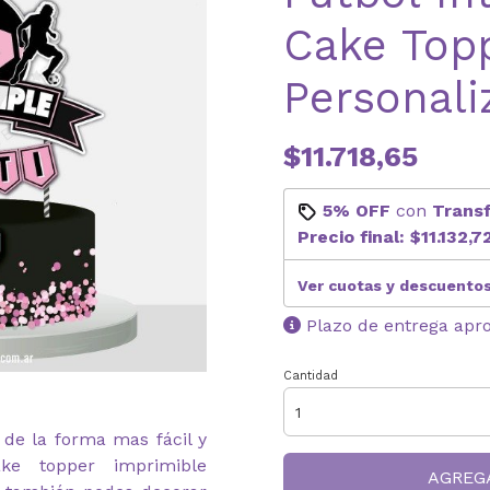
Cake Top
Personali
$11.718,65
5% OFF
con
Trans
Precio final:
$11.132,7
Ver cuotas y descuento
Plazo de entrega apr
Cantidad
de la forma mas fácil y
e topper imprimible
AGREG