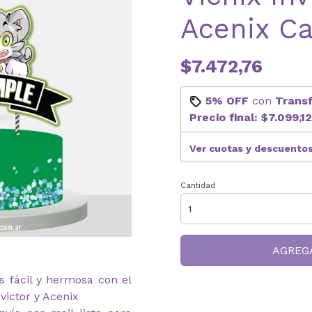
Acenix C
$7.472,76
5% OFF
con
Trans
Precio final:
$7.099,12
Ver cuotas y descuento
Cantidad
AGREG
s fácil y hermosa con el
victor y Acenix