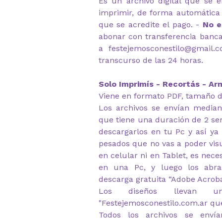
Es un archivo digital que se e
imprimir, de forma automátic
que se acredite el pago. -
No e
abonar con transferencia banca
a festejemosconestilo@gmail.
transcurso de las 24 horas.
Solo Imprimís - Recortás - Arm
Viene en formato PDF, tamaño d
Los archivos se envían median
que tiene una duración de 2 s
descargarlos en tu Pc y así ya
pesados que no vas a poder visu
en celular ni en Tablet, es nec
en una Pc, y luego los abr
descarga gratuita “Adobe Acrob
Los diseños llevan u
"Festejemosconestilo.com.ar qu
Todos los archivos se envía