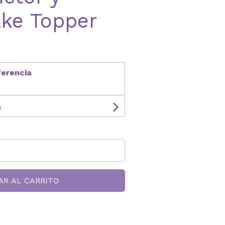
ake Topper
ferencia
s
AR AL CARRITO