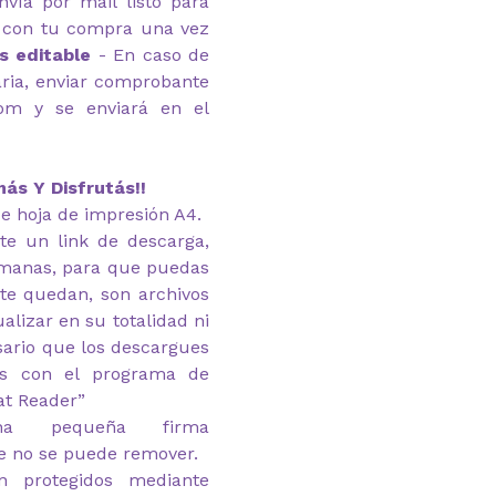
nvía por mail listo para
a con tu compra una vez
s editable
- En caso de
ria, enviar comprobante
com y se enviará en el
ás Y Disfrutás!!
e hoja de impresión A4.
te un link de descarga,
emanas, para que puedas
 te quedan, son archivos
alizar en su totalidad ni
esario que los descargues
as con el programa de
at Reader”
na pequeña firma
e no se puede remover.
n protegidos mediante