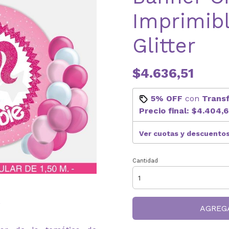
Imprimibl
Glitter
$4.636,51
5% OFF
con
Trans
Precio final:
$4.404,6
Ver cuotas y descuento
Cantidad
*
AGREG