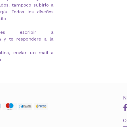
gados, tampoco subirlo a
rga. Todos los diseños
ilo
des escribir a
m y te responderé a la
tina, enviar un mail a
m
N
C