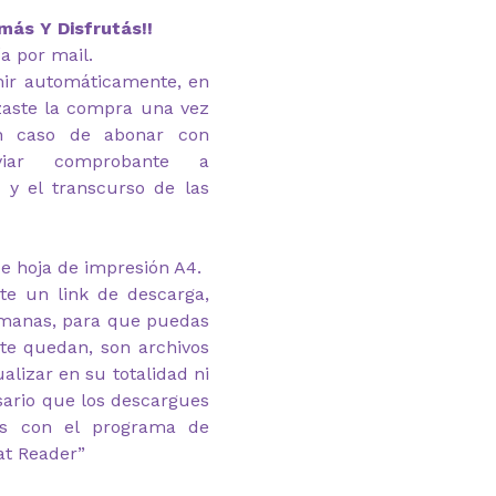
más Y Disfrutás!!
ía por mail.
imir automáticamente, en
zaste la compra una vez
En caso de abonar con
nviar comprobante a
 y el transcurso de las
e hoja de impresión A4.
te un link de descarga,
emanas, para que puedas
 te quedan, son archivos
alizar en su totalidad ni
esario que los descargues
as con el programa de
at Reader”