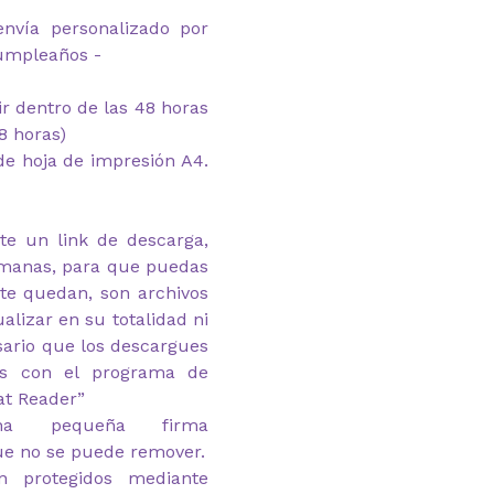
envía personalizado por
cumpleaños -
mir dentro de las 48 horas
8 horas)
e hoja de impresión A4.
te un link de descarga,
emanas, para que puedas
 te quedan, son archivos
alizar en su totalidad ni
esario que los descargues
as con el programa de
at Reader”
na pequeña firma
ue no se puede remover.
n protegidos mediante