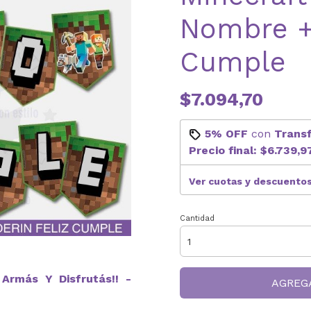
Nombre +
Cumple
$7.094,70
5% OFF
con
Trans
Precio final:
$6.739,9
Ver cuotas y descuento
Cantidad
Armás Y Disfrutás!! -
AGREG