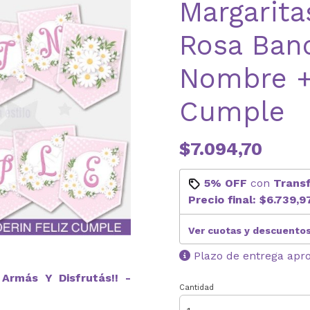
Margarit
Rosa Ban
Nombre +
Cumple
$7.094,70
5% OFF
con
Trans
Precio final:
$6.739,9
Ver cuotas y descuento
Plazo de entrega apr
Armás Y Disfrutás!! -
Cantidad