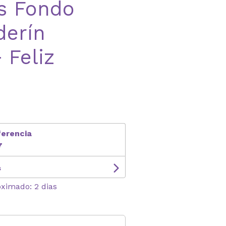
as Fondo
derín
 Feliz
ferencia
7
s
oximado: 2 dias