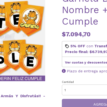
Nombre +
Cumple
$7.094,70
5% OFF
con
Trans
Precio final:
$6.739,9
Ver cuotas y descuento
Plazo de entrega apr
Cantidad
Armás Y Disfrutás!! -
AGREG