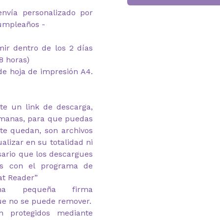
envía personalizado por
cumpleaños -
imir dentro de los 2 días
8 horas)
e hoja de impresión A4.
te un link de descarga,
emanas, para que puedas
 te quedan, son archivos
alizar en su totalidad ni
esario que los descargues
as con el programa de
at Reader”
na pequeña firma
ue no se puede remover.
n protegidos mediante