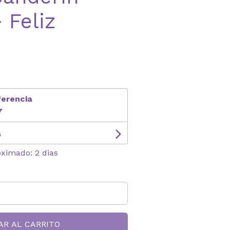
 Feliz
ferencia
7
s
oximado: 2 dias
AR AL CARRITO